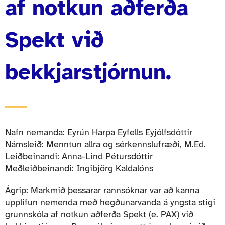
af notkun aðferða
Spekt við
bekkjarstjórnun.
Nafn nemanda: Eyrún Harpa Eyfells Eyjólfsdóttir
Námsleið: Menntun allra og sérkennslufræði, M.Ed.
Leiðbeinandi: Anna-Lind Pétursdóttir
Meðleiðbeinandi: Ingibjörg Kaldalóns
Ágrip: Markmið þessarar rannsóknar var að kanna
upplifun nemenda með hegðunarvanda á yngsta stigi
grunnskóla af notkun aðferða Spekt (e. PAX) við