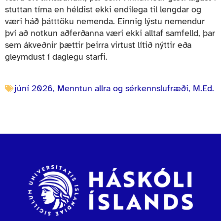
stuttan tíma en héldist ekki endilega til lengdar og
væri háð þátttöku nemenda. Einnig lýstu nemendur
því að notkun aðferðanna væri ekki alltaf samfelld, þar
sem ákveðnir þættir þeirra virtust lítið nýttir eða
gleymdust í daglegu starfi.
júní 2026
,
Menntun allra og sérkennslufræði, M.Ed.