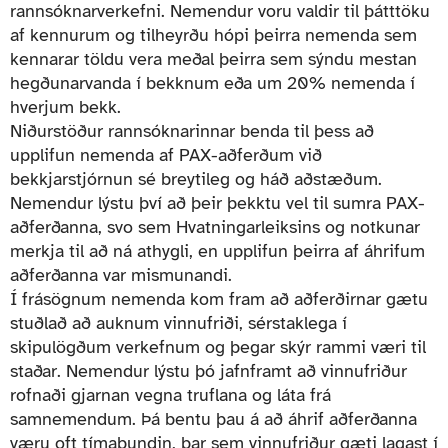
rannsóknarverkefni. Nemendur voru valdir til þátttöku
af kennurum og tilheyrðu hópi þeirra nemenda sem
kennarar töldu vera meðal þeirra sem sýndu mestan
hegðunarvanda í bekknum eða um 20% nemenda í
hverjum bekk.
Niðurstöður rannsóknarinnar benda til þess að
upplifun nemenda af PAX-aðferðum við
bekkjarstjórnun sé breytileg og háð aðstæðum.
Nemendur lýstu því að þeir þekktu vel til sumra PAX-
aðferðanna, svo sem Hvatningarleiksins og notkunar
merkja til að ná athygli, en upplifun þeirra af áhrifum
aðferðanna var mismunandi.
Í frásögnum nemenda kom fram að aðferðirnar gætu
stuðlað að auknum vinnufriði, sérstaklega í
skipulögðum verkefnum og þegar skýr rammi væri til
staðar. Nemendur lýstu þó jafnframt að vinnufriður
rofnaði gjarnan vegna truflana og láta frá
samnemendum. Þá bentu þau á að áhrif aðferðanna
væru oft tímabundin, þar sem vinnufriður gæti lagast í