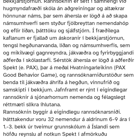
bekkjarstjórnun. Rannsóknin er sett í samhengi við
hugmyndafræði skóla án aðgreiningar og altækrar
hönnunar náms, þar sem áhersla er lögð á að skapa
námsumhverfi sem styður fjölbreyttan nemendahóp
og eflir líðan, þátttöku og sjálfstjórn. Í fræðilega
kaflanum er fjallað um áskoranir í bekkjarstjórnun,
tengsl hegðunarvanda, líðan og námsumhverfis, sem
og mikilvægi gagnreyndra, jákvæðra og fyrirbyggjandi
aðferða í skólastarfi. Sérstök áhersla er lögð á aðferðir
Spekt (e. PAX), þar á meðal Hvatningarleikinn (PAX
Good Behavior Game), og rannsóknarniðurstöður sem
benda til jákvæðra áhrifa á hegðun, vinnufrið og
samskipti í bekkjum. Jafnframt er rýnt í eigindlegar
rannsóknir á sjónarhornum nemenda og félagslegt
réttmæti slíkra íhlutana.
Rannsóknin byggir á eigindlegu rannsóknarsniði.
Þátttakendur voru 32 nemendur á aldrinum 6-9 ára í
1.-3. bekk úr tveimur grunnskólum á Íslandi sem
höfðu reynslu af notkun Spekt í afmörkuðu