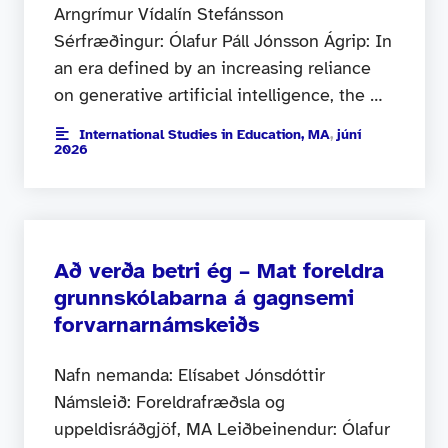
Arngrímur Vídalín Stefánsson
Sérfræðingur: Ólafur Páll Jónsson Ágrip: In
an era defined by an increasing reliance
on generative artificial intelligence, the …
International Studies in Education, MA
,
júní
2026
Að verða betri ég – Mat foreldra
grunnskólabarna á gagnsemi
forvarnarnámskeiðs
Nafn nemanda: Elísabet Jónsdóttir
Námsleið: Foreldrafræðsla og
uppeldisráðgjöf, MA Leiðbeinendur: Ólafur