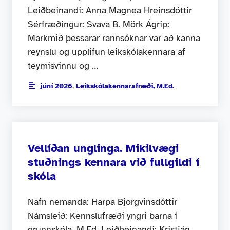
Leiðbeinandi: Anna Magnea Hreinsdóttir
Sérfræðingur: Svava B. Mörk Ágrip:
Markmið þessarar rannsóknar var að kanna
reynslu og upplifun leikskólakennara af
teymisvinnu og …
júní 2026
,
Leikskólakennarafræði, M.Ed.
Vellíðan unglinga. Mikilvægi
stuðnings kennara við fullgildi í
skóla
Nafn nemanda: Harpa Björgvinsdóttir
Námsleið: Kennslufræði yngri barna í
grunnskóla, M.Ed. Leiðbeinandi: Kristján