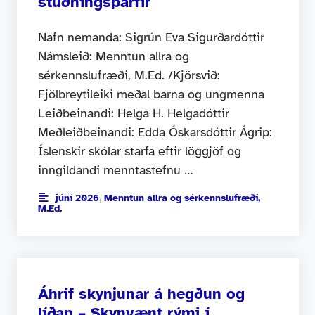
stuðningsþarfir
Nafn nemanda: Sigrún Eva Sigurðardóttir
Námsleið: Menntun allra og
sérkennslufræði, M.Ed. /Kjörsvið:
Fjölbreytileiki meðal barna og ungmenna
Leiðbeinandi: Helga H. Helgadóttir
Meðleiðbeinandi: Edda Óskarsdóttir Ágrip:
Íslenskir skólar starfa eftir löggjöf og
inngildandi menntastefnu …
júní 2026
,
Menntun allra og sérkennslufræði,
M.Ed.
Áhrif skynjunar á hegðun og
líðan – Skynvænt rými í