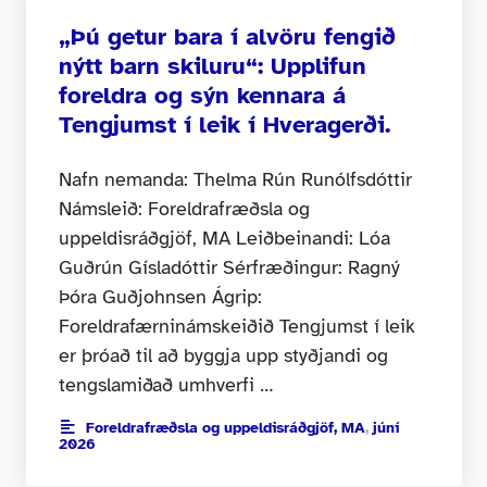
„Þú getur bara í alvöru fengið
nýtt barn skiluru“: Upplifun
foreldra og sýn kennara á
Tengjumst í leik í Hveragerði.
Nafn nemanda: Thelma Rún Runólfsdóttir
Námsleið: Foreldrafræðsla og
uppeldisráðgjöf, MA Leiðbeinandi: Lóa
Guðrún Gísladóttir Sérfræðingur: Ragný
Þóra Guðjohnsen Ágrip:
Foreldrafærninámskeiðið Tengjumst í leik
er þróað til að byggja upp styðjandi og
tengslamiðað umhverfi …
Foreldrafræðsla og uppeldisráðgjöf, MA
,
júní
2026