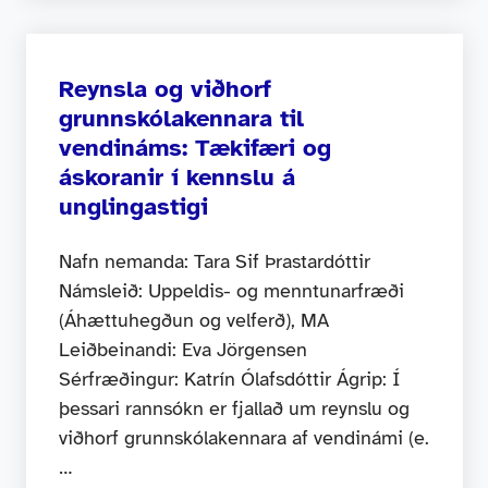
Reynsla og viðhorf
grunnskólakennara til
vendináms: Tækifæri og
áskoranir í kennslu á
unglingastigi
Nafn nemanda: Tara Sif Þrastardóttir
Námsleið: Uppeldis- og menntunarfræði
(Áhættuhegðun og velferð), MA
Leiðbeinandi: Eva Jörgensen
Sérfræðingur: Katrín Ólafsdóttir Ágrip: Í
þessari rannsókn er fjallað um reynslu og
viðhorf grunnskólakennara af vendinámi (e.
…