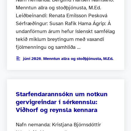
Menntun allra og stoðþjónusta, M.Ed.
Leiðbeinandi: Renata Emilsson Pesková
Sérfræðingur: Susan Rafik Hama Ágrip: Á
undanförnum árum hefur íslenskt samfélag
tekið miklum breytingum með vaxandi
fjölmenningu og samhliða …
júní 2026
,
Menntun allra og stoðþjónusta, M.Ed.
Starfendarannsókn um notkun
gervigreindar í sérkennslu:
Viðhorf og reynsla kennara
Nafn nemanda: Kristjana Björnsdóttir