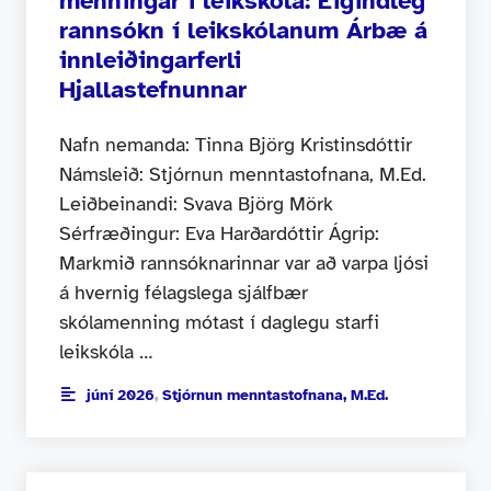
menningar í leikskóla: Eigindleg
rannsókn í leikskólanum Árbæ á
innleiðingarferli
Hjallastefnunnar
Nafn nemanda: Tinna Björg Kristinsdóttir
Námsleið: Stjórnun menntastofnana, M.Ed.
Leiðbeinandi: Svava Björg Mörk
Sérfræðingur: Eva Harðardóttir Ágrip:
Markmið rannsóknarinnar var að varpa ljósi
á hvernig félagslega sjálfbær
skólamenning mótast í daglegu starfi
leikskóla …
júní 2026
,
Stjórnun menntastofnana, M.Ed.