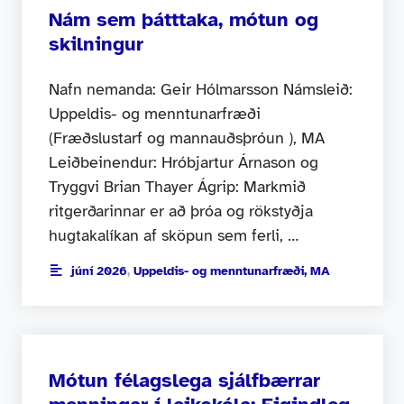
Nám sem þátttaka, mótun og
skilningur
Nafn nemanda: Geir Hólmarsson Námsleið:
Uppeldis- og menntunarfræði
(Fræðslustarf og mannauðsþróun ), MA
Leiðbeinendur: Hróbjartur Árnason og
Tryggvi Brian Thayer Ágrip: Markmið
ritgerðarinnar er að þróa og rökstyðja
hugtakalíkan af sköpun sem ferli, …
júní 2026
,
Uppeldis- og menntunarfræði, MA
Mótun félagslega sjálfbærrar