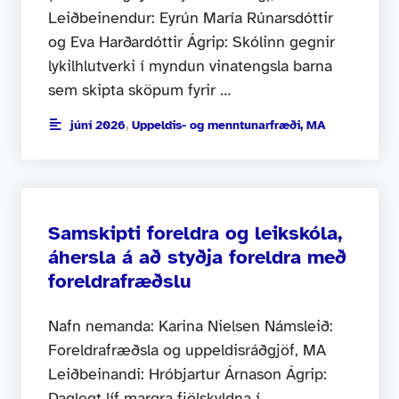
Leiðbeinendur: Eyrún María Rúnarsdóttir
og Eva Harðardóttir Ágrip: Skólinn gegnir
lykilhlutverki í myndun vinatengsla barna
sem skipta sköpum fyrir …
júní 2026
,
Uppeldis- og menntunarfræði, MA
Samskipti foreldra og leikskóla,
áhersla á að styðja foreldra með
foreldrafræðslu
Nafn nemanda: Karina Nielsen Námsleið:
Foreldrafræðsla og uppeldisráðgjöf, MA
Leiðbeinandi: Hróbjartur Árnason Ágrip:
Daglegt líf margra fjölskyldna í