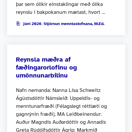
þar sem ólíkir einstaklingar með ólíka
reynslu í bakpokanum mætast, hvort …
júní 2026
,
Stjórnun menntastofnana, M.Ed.
Reynsla mæðra af
fæðingarorlofinu og
umönnunarbilinu
Nafn nemanda: Nanna Lísa Schweitz
Ágústsdóttir Námsleið: Uppeldis- og
menntunarfræði (Félagslegt réttlæti og
gagnrýnin fræði), MA Leiðbeinendur:
Auður Magndís Auðardóttir og Annadís
Greta Rúdólfsdóttir Ágrip: Markmið