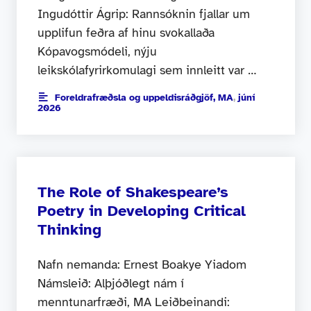
Ingudóttir Ágrip: Rannsóknin fjallar um
upplifun feðra af hinu svokallaða
Kópavogsmódeli, nýju
leikskólafyrirkomulagi sem innleitt var …
Foreldrafræðsla og uppeldisráðgjöf, MA
,
júní
2026
The Role of Shakespeare’s
Poetry in Developing Critical
Thinking
Nafn nemanda: Ernest Boakye Yiadom
Námsleið: Alþjóðlegt nám í
menntunarfræði, MA Leiðbeinandi: