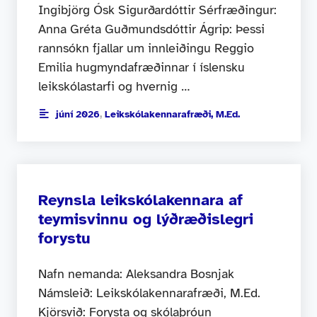
Ingibjörg Ósk Sigurðardóttir Sérfræðingur:
Anna Gréta Guðmundsdóttir Ágrip: Þessi
rannsókn fjallar um innleiðingu Reggio
Emilia hugmyndafræðinnar í íslensku
leikskólastarfi og hvernig …
júní 2026
,
Leikskólakennarafræði, M.Ed.
Reynsla leikskólakennara af
teymisvinnu og lýðræðislegri
forystu
Nafn nemanda: Aleksandra Bosnjak
Námsleið: Leikskólakennarafræði, M.Ed.
Kjörsvið: Forysta og skólaþróun