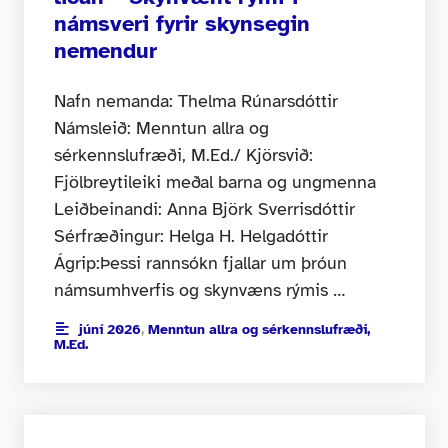
námsveri fyrir skynsegin
nemendur
Nafn nemanda: Thelma Rúnarsdóttir
Námsleið: Menntun allra og
sérkennslufræði, M.Ed./ Kjörsvið:
Fjölbreytileiki meðal barna og ungmenna
Leiðbeinandi: Anna Björk Sverrisdóttir
Sérfræðingur: Helga H. Helgadóttir
Ágrip:Þessi rannsókn fjallar um þróun
námsumhverfis og skynvæns rýmis …
júní 2026
,
Menntun allra og sérkennslufræði,
M.Ed.