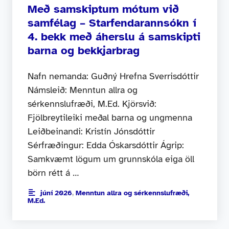
Með samskiptum mótum við
samfélag – Starfendarannsókn í
4. bekk með áherslu á samskipti
barna og bekkjarbrag
Nafn nemanda: Guðný Hrefna Sverrisdóttir
Námsleið: Menntun allra og
sérkennslufræði, M.Ed. Kjörsvið:
Fjölbreytileiki meðal barna og ungmenna
Leiðbeinandi: Kristín Jónsdóttir
Sérfræðingur: Edda Óskarsdóttir Ágrip:
Samkvæmt lögum um grunnskóla eiga öll
börn rétt á …
júní 2026
,
Menntun allra og sérkennslufræði,
M.Ed.