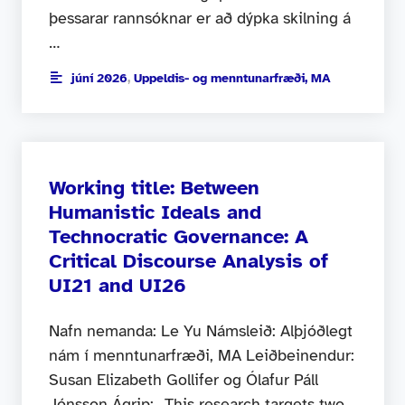
þessarar rannsóknar er að dýpka skilning á
…
júní 2026
,
Uppeldis- og menntunarfræði, MA
Working title: Between
Humanistic Ideals and
Technocratic Governance: A
Critical Discourse Analysis of
UI21 and UI26
Nafn nemanda: Le Yu Námsleið: Alþjóðlegt
nám í menntunarfræði, MA Leiðbeinendur:
Susan Elizabeth Gollifer og Ólafur Páll
Jónsson Ágrip: „This research targets two