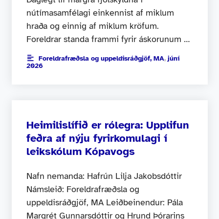
nútímasamfélagi einkennist af miklum
hraða og einnig af miklum kröfum.
Foreldrar standa frammi fyrir áskorunum …
Foreldrafræðsla og uppeldisráðgjöf, MA
,
júní
2026
Heimilislífið er rólegra: Upplifun
feðra af nýju fyrirkomulagi í
leikskólum Kópavogs
Nafn nemanda: Hafrún Lilja Jakobsdóttir
Námsleið: Foreldrafræðsla og
uppeldisráðgjöf, MA Leiðbeinendur: Pála
Margrét Gunnarsdóttir og Hrund Þórarins