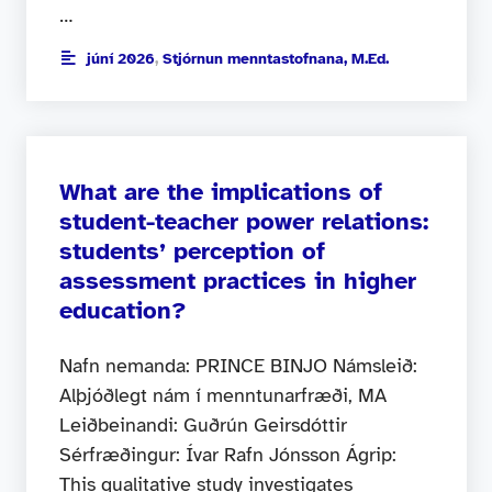
…
júní 2026
,
Stjórnun menntastofnana, M.Ed.
What are the implications of
student-teacher power relations:
students’ perception of
assessment practices in higher
education?
Nafn nemanda: PRINCE BINJO Námsleið:
Alþjóðlegt nám í menntunarfræði, MA
Leiðbeinandi: Guðrún Geirsdóttir
Sérfræðingur: Ívar Rafn Jónsson Ágrip:
This qualitative study investigates