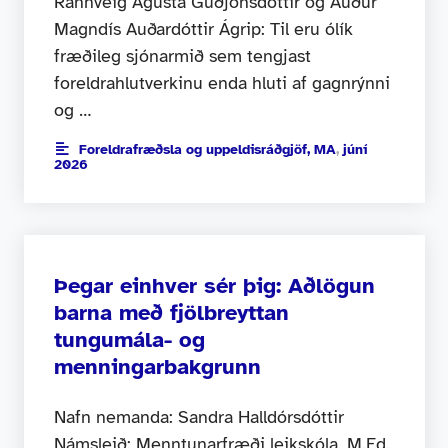
Rannveig Ágústa Guðjónsdóttir og Auður
Magndís Auðardóttir Ágrip: Til eru ólík
fræðileg sjónarmið sem tengjast
foreldrahlutverkinu enda hluti af gagnrýnni
og …
Foreldrafræðsla og uppeldisráðgjöf, MA
,
júní
2026
Þegar einhver sér þig: Aðlögun
barna með fjölbreyttan
tungumála- og
menningarbakgrunn
Nafn nemanda: Sandra Halldórsdóttir
Námsleið: Menntunarfræði leikskóla, M.Ed.