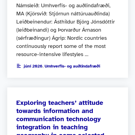
Námsleið: Umhverfis- og auðlindafræði,
MA (Kjörsvið: Stjórnun náttúruauðlinda)
Leiðbeinendur: Ásthildur Björg Jónsdóttir
(leiðbeinandi) og Þorvarður Árnason
(sérfræðingur) Ágrip: Nordic countries
continuously report some of the most
resource-intensive lifestyles …
júní 2026
,
Umhverfis- og auðlindafræði
Exploring teachers’ attitude
towards information and
communication technology
integration in teaching