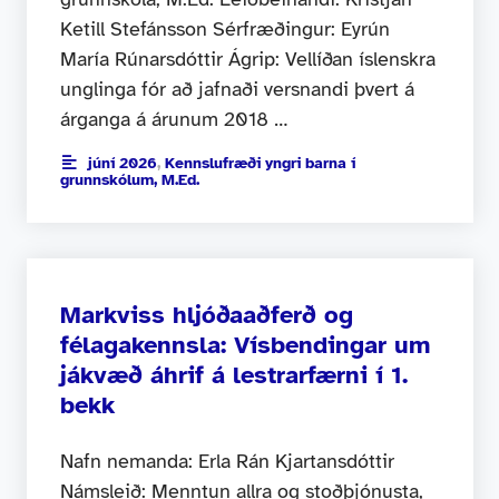
Ketill Stefánsson Sérfræðingur: Eyrún
María Rúnarsdóttir Ágrip: Vellíðan íslenskra
unglinga fór að jafnaði versnandi þvert á
árganga á árunum 2018 …
júní 2026
,
Kennslufræði yngri barna í
grunnskólum, M.Ed.
Markviss hljóðaaðferð og
félagakennsla: Vísbendingar um
jákvæð áhrif á lestrarfærni í 1.
bekk
Nafn nemanda: Erla Rán Kjartansdóttir
Námsleið: Menntun allra og stoðþjónusta,