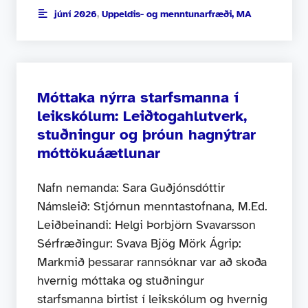
júní 2026
,
Uppeldis- og menntunarfræði, MA
Móttaka nýrra starfsmanna í
leikskólum: Leiðtogahlutverk,
stuðningur og þróun hagnýtrar
móttökuáætlunar
Nafn nemanda: Sara Guðjónsdóttir
Námsleið: Stjórnun menntastofnana, M.Ed.
Leiðbeinandi: Helgi Þorbjörn Svavarsson
Sérfræðingur: Svava Bjög Mörk Ágrip:
Markmið þessarar rannsóknar var að skoða
hvernig móttaka og stuðningur
starfsmanna birtist í leikskólum og hvernig