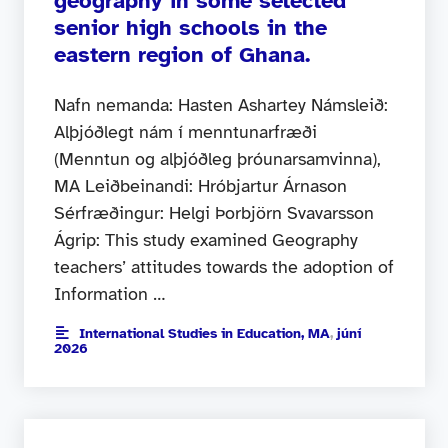
geography in some selected
senior high schools in the
eastern region of Ghana.
Nafn nemanda: Hasten Ashartey Námsleið:
Alþjóðlegt nám í menntunarfræði
(Menntun og alþjóðleg þróunarsamvinna),
MA Leiðbeinandi: Hróbjartur Árnason
Sérfræðingur: Helgi Þorbjörn Svavarsson
Ágrip: This study examined Geography
teachers’ attitudes towards the adoption of
Information …
International Studies in Education, MA
,
júní
2026