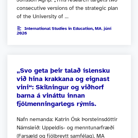
consecutive versions of the strategic plan
of the University of …
International Studies in Education, MA
,
júní
2026
„Svo geta þeir talað íslensku
við hina krakkana og eignast
vini“: Skilningur og viðhorf
barna á vináttu innan
fjölmenningarlegs rýmis.
Nafn nemanda: Katrín Ósk Þorsteinsdóttir
Námsleið: Uppeldis- og menntunarfræði
(Farsæld og fjölbreytt samfélag), MA