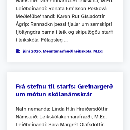
Námsleið: Menntunarfræði leikskóla, M.Ed.
Leiðbeinandi: Renata Emilsson Pesková
Meðleiðbeinandi: Karen Rut Gísladóttir
Ágrip: Rannsókn þessi fjallar um samskipti
fjöltyngdra barna í leik og skipulögðu starfi
í leikskóla. Félagsleg …
júní 2026
,
Menntunarfræði leikskóla, M.Ed.
Frá stefnu til starfs: Greinargerð
um mótun skólanámskrár
Nafn nemanda: Linda Hlín Hreiðarsdóttir
Námsleið: Leikskólakennarafræði, M.Ed.
Leiðbeinandi: Sara Margrét Ólafsdóttir.