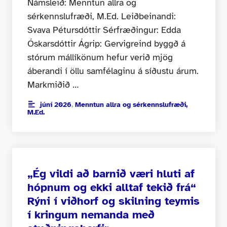
Námsleið: Menntun allra og
sérkennslufræði, M.Ed. Leiðbeinandi:
Svava Pétursdóttir Sérfræðingur: Edda
Óskarsdóttir Ágrip: Gervigreind byggð á
stórum mállíkönum hefur verið mjög
áberandi í öllu samfélaginu á síðustu árum.
Markmiðið …
júní 2026
,
Menntun allra og sérkennslufræði,
M.Ed.
„Ég vildi að barnið væri hluti af
hópnum og ekki alltaf tekið frá“
Rýni í viðhorf og skilning teymis
í kringum nemanda með