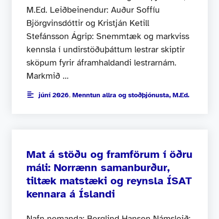
M.Ed. Leiðbeinendur: Auður Soffíu
Björgvinsdóttir og Kristján Ketill
Stefánsson Ágrip: Snemmtæk og markviss
kennsla í undirstöðuþáttum lestrar skiptir
sköpum fyrir áframhaldandi lestrarnám.
Markmið …
júní 2026
,
Menntun allra og stoðþjónusta, M.Ed.
Mat á stöðu og framförum í öðru
máli: Norrænn samanburður,
tiltæk matstæki og reynsla ÍSAT
kennara á Íslandi
Nafn nemanda: Berglind Hansen Námsleið: