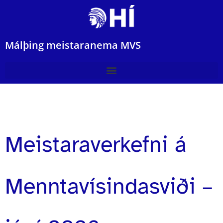
Málþing meistaranema MVS
Meistaraverkefni á
Menntavísindasviði –