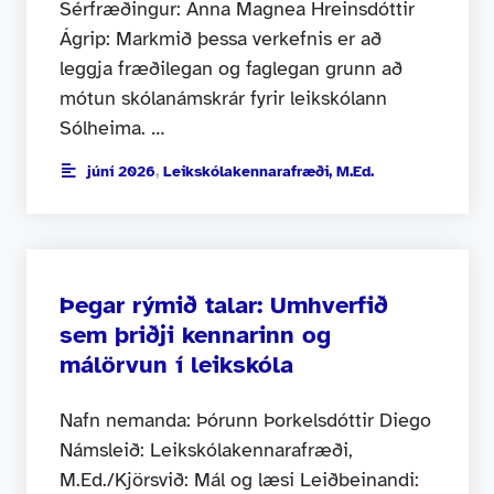
Sérfræðingur: Anna Magnea Hreinsdóttir
Ágrip: Markmið þessa verkefnis er að
leggja fræðilegan og faglegan grunn að
mótun skólanámskrár fyrir leikskólann
Sólheima. …
júní 2026
,
Leikskólakennarafræði, M.Ed.
Þegar rýmið talar: Umhverfið
sem þriðji kennarinn og
málörvun í leikskóla
Nafn nemanda: Þórunn Þorkelsdóttir Diego
Námsleið: Leikskólakennarafræði,
M.Ed./Kjörsvið: Mál og læsi Leiðbeinandi: