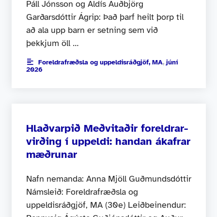
Páll Jónsson og Aldís Auðbjörg
Garðarsdóttir Ágrip: Það þarf heilt þorp til
að ala upp barn er setning sem við
þekkjum öll …
Foreldrafræðsla og uppeldisráðgjöf, MA
,
júní
2026
Hlaðvarpið Meðvitaðir foreldrar-
virðing í uppeldi: handan ákafrar
mæðrunar
Nafn nemanda: Anna Mjöll Guðmundsdóttir
Námsleið: Foreldrafræðsla og
uppeldisráðgjöf, MA (30e) Leiðbeinendur: