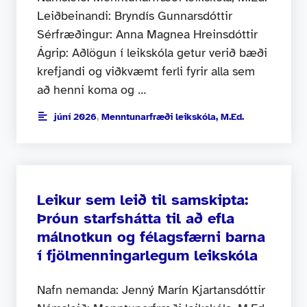
Leiðbeinandi: Bryndís Gunnarsdóttir
Sérfræðingur: Anna Magnea Hreinsdóttir
Ágrip: Aðlögun í leikskóla getur verið bæði
krefjandi og viðkvæmt ferli fyrir alla sem
að henni koma og …
júní 2026
,
Menntunarfræði leikskóla, M.Ed.
Leikur sem leið til samskipta:
Þróun starfshátta til að efla
málnotkun og félagsfærni barna
í fjölmenningarlegum leikskóla
Nafn nemanda: Jenný Marín Kjartansdóttir