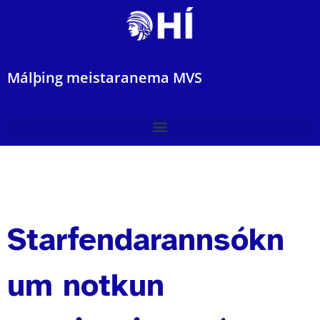
Málþing meistaranema MVS
Starfendarannsókn
um notkun