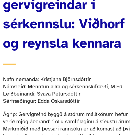
gervigreindar í
sérkennslu: Viðhorf
og reynsla kennara
Nafn nemanda: Kristjana Björnsdóttir
Námsleið: Menntun allra og sérkennslufræði, M.Ed.
Leiðbeinandi: Svava Pétursdóttir
Sérfræðingur: Edda Óskarsdóttir
Ágrip: Gervigreind byggð á stórum mállíkönum hefur
verið mjög áberandi í öllu samfélaginu á síðustu árum.
Markmiðið með þessari rannsókn er að komast að því