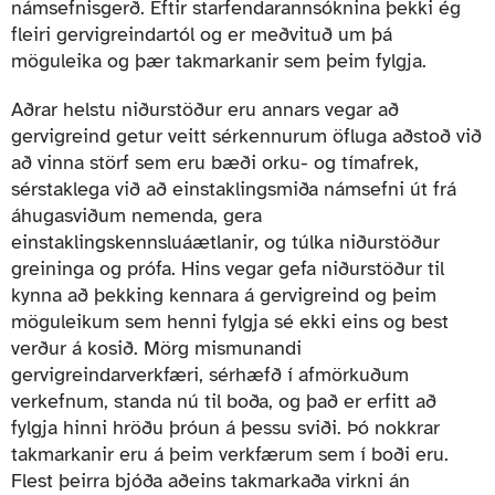
námsefnisgerð. Eftir starfendarannsóknina þekki ég
fleiri gervigreindartól og er meðvituð um þá
möguleika og þær takmarkanir sem þeim fylgja.
Aðrar helstu niðurstöður eru annars vegar að
gervigreind getur veitt sérkennurum öfluga aðstoð við
að vinna störf sem eru bæði orku- og tímafrek,
sérstaklega við að einstaklingsmiða námsefni út frá
áhugasviðum nemenda, gera
einstaklingskennsluáætlanir, og túlka niðurstöður
greininga og prófa. Hins vegar gefa niðurstöður til
kynna að þekking kennara á gervigreind og þeim
möguleikum sem henni fylgja sé ekki eins og best
verður á kosið. Mörg mismunandi
gervigreindarverkfæri, sérhæfð í afmörkuðum
verkefnum, standa nú til boða, og það er erfitt að
fylgja hinni hröðu þróun á þessu sviði. Þó nokkrar
takmarkanir eru á þeim verkfærum sem í boði eru.
Flest þeirra bjóða aðeins takmarkaða virkni án