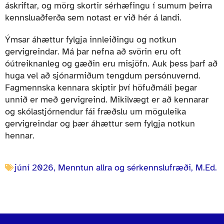
áskriftar, og mörg skortir sérhæfingu í sumum þeirra
kennsluaðferða sem notast er við hér á landi.
Ýmsar áhættur fylgja innleiðingu og notkun
gervigreindar. Má þar nefna að svörin eru oft
óútreiknanleg og gæðin eru misjöfn. Auk þess þarf að
huga vel að sjónarmiðum tengdum persónuvernd.
Fagmennska kennara skiptir því höfuðmáli þegar
unnið er með gervigreind. Mikilvægt er að kennarar
og skólastjórnendur fái fræðslu um möguleika
gervigreindar og þær áhættur sem fylgja notkun
hennar.
júní 2026
,
Menntun allra og sérkennslufræði, M.Ed.