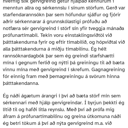
hvernig slík gervigreind getur hjálpað kennurum í
menntun allra og sérkennslu í sínum störfum. Gerð var
starfendarannsókn þar sem höfundur sjálfur og fjórir
aðrir sérkennarar á grunnskólastigi prófuðu að
notfæra sér gervigreind í störf sín yfir tveggja mánaða
prófunartímabil. Tekin voru einstaklingsviðtöl við
þátttakendurna fyrir og eftir tímabilið, og hópviðtal við
alla þátttakendurna á miðju tímabilinu. Ég hélt
rannsóknardagbók þar sem ég greindi starfshætti
mína í gegnum ferlið og nýtti þá greiningu til að bæta
vinnu mína með gervigreind í skrefum. Gagnagreining
fór einnig fram með þemagreiningu á svörum hinna
þátttakendanna.
Ég náði ágætum árangri í því að bæta störf mín sem
sérkennari með hjálp gervigreindar. Í byrjun þekkti ég
lítið til og hafði litla reynslu. Með því að prófa mig
áfram á prófunartímabilinu og greina útkomuna náði
ég betri tökum á því að nýta gervigreind m.a. við