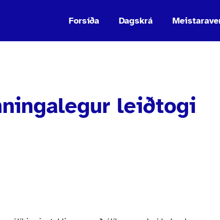
Forsíða
Dagskrá
Meistarave
nningalegur leiðtogi