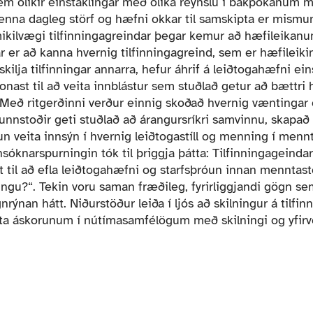
sem ólíkir einstaklingar með ólíka reynslu í bakpokanum 
enna dagleg störf og hæfni okkar til samskipta er mismu
 mikilvægi tilfinningagreindar þegar kemur að hæfileikanu
 er að kanna hvernig tilfinningagreind, sem er hæfileikin
skilja tilfinningar annarra, hefur áhrif á leiðtogahæfni ei
vonast til að veita innblástur sem stuðlað getur að bættri
eð ritgerðinni verður einnig skoðað hvernig væntingar o
nnstoðir geti stuðlað að árangursríkri samvinnu, skapað tr
n veita innsýn í hvernig leiðtogastíll og menning í men
nsóknarspurningin tók til þriggja þátta: Tilfinningageinda
tt til að efla leiðtogahæfni og starfsþróun innan menntas
gu?“. Tekin voru saman fræðileg, fyrirliggjandi gögn sem
nan hátt. Niðurstöður leiða í ljós að skilningur á tilfinni
æta áskorunum í nútímasamfélögum með skilningi og yfir