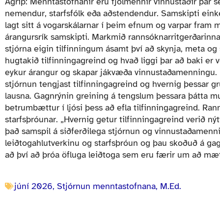
Ágrip: Menntastofnanir eru fjölmennir vinnustaðir þar 
nemendur, starfsfólk eða aðstendendur. Samskipti eink
lagt sitt á vogarskálarnar í þeim efnum og varpar fram
árangursrík samskipti. Markmið rannsóknarritgerðarinnar
stjórna eigin tilfinningum ásamt því að skynja, meta og 
hugtakið tilfinningagreind og hvað liggi þar að baki er 
eykur árangur og skapar jákvæða vinnustaðamenningu. M
stjórnun tengjast tilfinningagreind og hvernig þessar gru
lausna. Gagnrýnin greining á tengslum þessara þátta mu
betrumbættur í ljósi þess að efla tilfinningagreind. Ran
starfsþróunar. „Hvernig getur tilfinningagreind verið ný
það samspil á siðferðilega stjórnun og vinnustaðamennin
leiðtogahlutverkinu og starfsþróun og þau skoðuð á gagnrý
að því að þróa öfluga leiðtoga sem eru færir um að m
júní 2026
,
Stjórnun menntastofnana, M.Ed.