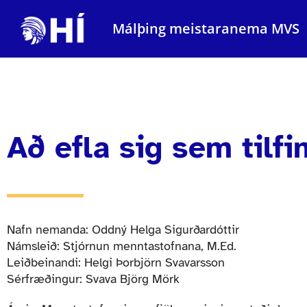
Málþing meistaranema MVS
Að efla sig sem tilfi
Nafn nemanda: Oddný Helga Sigurðardóttir
Námsleið: Stjórnun menntastofnana, M.Ed.
Leiðbeinandi: Helgi Þorbjörn Svavarsson
Sérfræðingur: Svava Björg Mörk