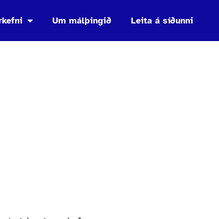
rkefni
Um málþingið
Leita á síðunni