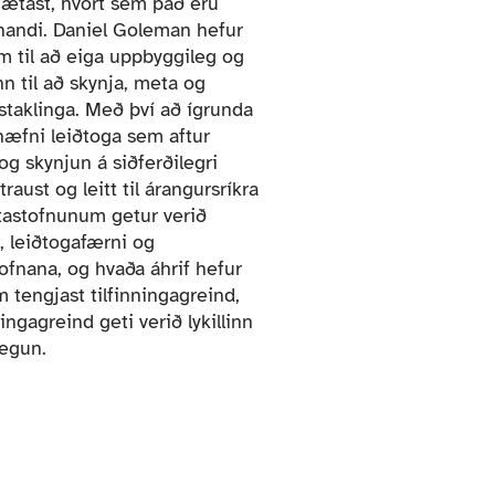
mætast, hvort sem það eru
nandi. Daniel Goleman hefur
m til að eiga uppbyggileg og
n til að skynja, meta og
nstaklinga. Með því að ígrunda
 hæfni leiðtoga sem aftur
g skynjun á siðferðilegri
aust og leitt til árangursríkra
ntastofnunum getur verið
r, leiðtogafærni og
tofnana, og hvaða áhrif hefur
 tengjast tilfinningagreind,
ngagreind geti verið lykillinn
vegun.