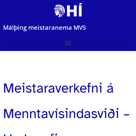
Málþing meistaranema MVS
Meistaraverkefni á
Menntavísindasviði –