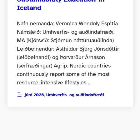
Iceland
Nafn nemanda: Veronica Wendoly Espitia
Námsleið: Umhverfis- og auðlindafræði,
MA (Kjörsvið: Stjórnun náttúruauðlinda)
Leiðbeinendur: Ásthildur Björg Jónsdóttir
(leiðbeinandi) og Þorvarður Árnason
(sérfræðingur) Ágrip: Nordic countries
continuously report some of the most
resource-intensive lifestyles …
júní 2026
,
Umhverfis- og auðlindafræði