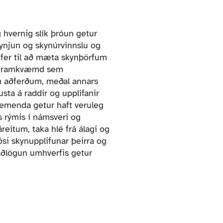
hvernig slík þróun getur
kynjun og skynúrvinnslu og
 fer til að mæta skynþörfum
ar framkvæmd sem
um aðferðum, meðal annars
ta á raddir og upplifanir
nemenda getur haft veruleg
 rýmis í námsveri og
eitum, taka hlé frá álagi og
ósi skynupplifunar þeirra og
 aðlögun umhverfis getur