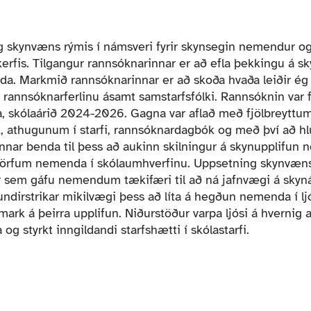
g skynvæns rýmis í námsveri fyrir skynsegin nemendur og 
erfis. Tilgangur rannsóknarinnar er að efla þekkingu á s
da. Markmið rannsóknarinnar er að skoða hvaða leiðir ég
 rannsóknarferlinu ásamt samstarfsfólki. Rannsóknin v
a, skólaárið 2024-2026. Gagna var aflað með fjölbreytt
athugunum í starfi, rannsóknardagbók og með því að hlus
nnar benda til þess að aukinn skilningur á skynupplifun 
 þörfum nemenda í skólaumhverfinu. Uppsetning skynvæns
 sem gáfu nemendum tækifæri til að ná jafnvægi á skynár
undirstrikar mikilvægi þess að líta á hegðun nemenda í lj
mark á þeirra upplifun. Niðurstöður varpa ljósi á hvernig
g styrkt inngildandi starfshætti í skólastarfi.