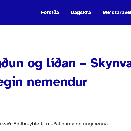
Forsíða
Dagskrá
Meistarave
gðun og líðan – Skynv
segin nemendur
rsvið: Fjölbreytileiki meðal barna og ungmenna