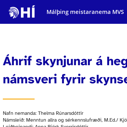
Málþing meistaranema MVS
Áhrif skynjunar á he
námsveri fyrir skyn
Nafn nemanda: Thelma Rúnarsdóttir
Námsleið: Menntun allra og sérkennslufræði, M.Ed./ Kjö
Leiðbeinandi: Anna Björk Sverrisdóttir