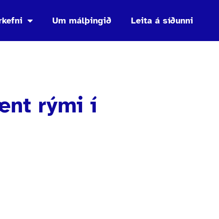
rkefni
Um málþingið
Leita á síðunni
ænt rými í