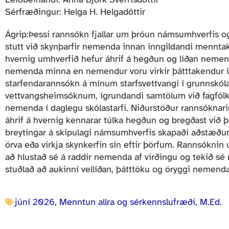
Sérfræðingur: Helga H. Helgadóttir
Ágrip:Þessi rannsókn fjallar um þróun námsumhverfis o
stutt við skynþarfir nemenda innan inngildandi menntak
hvernig umhverfið hefur áhrif á hegðun og líðan nemen
nemenda minna en nemendur voru virkir þátttakendur í
starfendarannsókn á mínum starfsvettvangi í grunnskól
vettvangsheimsóknum, ígrundandi samtölum við fagfólk, 
nemenda í daglegu skólastarfi. Niðurstöður rannsóknari
áhrif á hvernig kennarar túlka hegðun og bregðast við
breytingar á skipulagi námsumhverfis skapaði aðstæður
örva eða virkja skynkerfin sín eftir þörfum. Rannsóknin 
að hlustað sé á raddir nemenda af virðingu og tekið sé 
stuðlað að aukinni vellíðan, þátttöku og öryggi nemenda o
júní 2026
,
Menntun allra og sérkennslufræði, M.Ed.