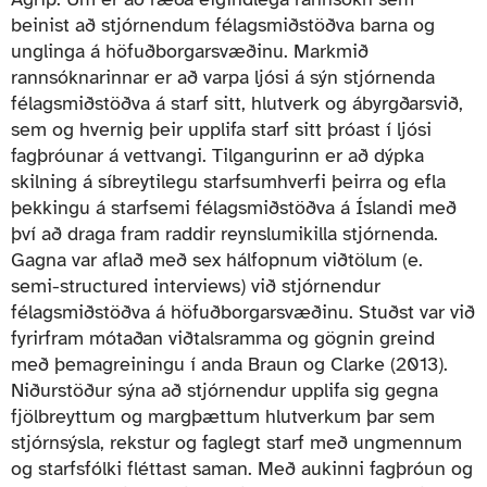
beinist að stjórnendum félagsmiðstöðva barna og
unglinga á höfuðborgarsvæðinu. Markmið
rannsóknarinnar er að varpa ljósi á sýn stjórnenda
félagsmiðstöðva á starf sitt, hlutverk og ábyrgðarsvið,
sem og hvernig þeir upplifa starf sitt þróast í ljósi
fagþróunar á vettvangi. Tilgangurinn er að dýpka
skilning á síbreytilegu starfsumhverfi þeirra og efla
þekkingu á starfsemi félagsmiðstöðva á Íslandi með
því að draga fram raddir reynslumikilla stjórnenda.
Gagna var aflað með sex hálfopnum viðtölum (e.
semi-structured interviews) við stjórnendur
félagsmiðstöðva á höfuðborgarsvæðinu. Stuðst var við
fyrirfram mótaðan viðtalsramma og gögnin greind
með þemagreiningu í anda Braun og Clarke (2013).
Niðurstöður sýna að stjórnendur upplifa sig gegna
fjölbreyttum og margþættum hlutverkum þar sem
stjórnsýsla, rekstur og faglegt starf með ungmennum
og starfsfólki fléttast saman. Með aukinni fagþróun og