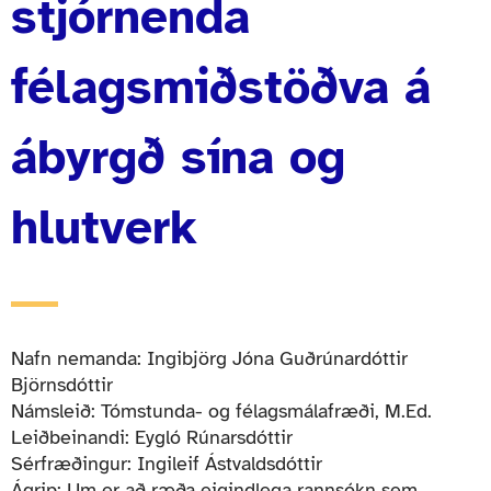
stjórnenda
félagsmiðstöðva á
ábyrgð sína og
hlutverk
Nafn nemanda: Ingibjörg Jóna Guðrúnardóttir
Björnsdóttir
Námsleið: Tómstunda- og félagsmálafræði, M.Ed.
Leiðbeinandi: Eygló Rúnarsdóttir
Sérfræðingur: Ingileif Ástvaldsdóttir
Ágrip: Um er að ræða eigindlega rannsókn sem