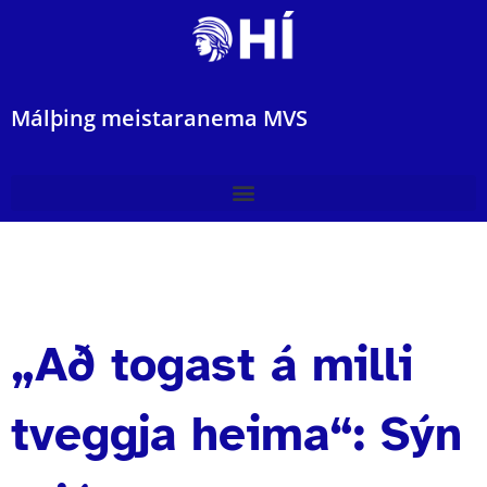
Málþing meistaranema MVS
„Að togast á milli
tveggja heima“: Sýn