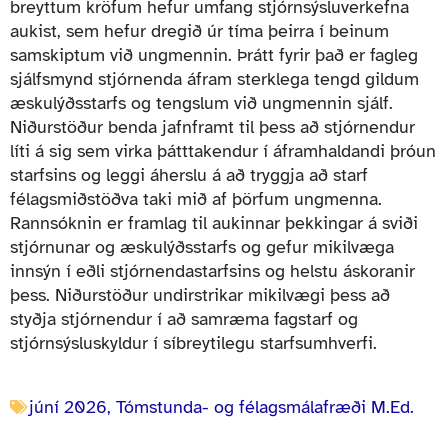
breyttum kröfum hefur umfang stjórnsýsluverkefna
aukist, sem hefur dregið úr tíma þeirra í beinum
samskiptum við ungmennin. Þrátt fyrir það er fagleg
sjálfsmynd stjórnenda áfram sterklega tengd gildum
æskulýðsstarfs og tengslum við ungmennin sjálf.
Niðurstöður benda jafnframt til þess að stjórnendur
líti á sig sem virka þátttakendur í áframhaldandi þróun
starfsins og leggi áherslu á að tryggja að starf
félagsmiðstöðva taki mið af þörfum ungmenna.
Rannsóknin er framlag til aukinnar þekkingar á sviði
stjórnunar og æskulýðsstarfs og gefur mikilvæga
innsýn í eðli stjórnendastarfsins og helstu áskoranir
þess. Niðurstöður undirstrikar mikilvægi þess að
styðja stjórnendur í að samræma fagstarf og
stjórnsýsluskyldur í síbreytilegu starfsumhverfi.
júní 2026
,
Tómstunda- og félagsmálafræði M.Ed.