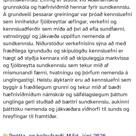
grunnskóla og hæfniviðmið hennar fyrir sundkennslu.
Á grundvelli þessarar greiningar var þróað kennsluefni
sem inniheldur fjölbreyttar æfingar, verkefni og
kennsluaðferðir sem miða að því að efla sundfærni,
vatnsöryggi og jákvæða upplifun nemenda af
sundkennslu. Niðurstöður verkefnisins sýna að með
fræðilega ígrunduðu og skipulögðu kennsluefni er
hægt að styðja kennara við að skipuleggja markvissa
og fjölbreytta sundkennslu sem tekur mið af
mismunandi færni, hvatningu og þörfum nemenda á
unglingastigi. Helstu ályktanir eru að kennsluefni sem
byggir á fræðilegum grunni og tekur mið af bæði
hæfniviðmiðum námskrár og sálfélagslegum þáttum
unglinga geti stuðlað að bættri sundkennslu, aukinni
þátttöku nemenda og jákvæðara viðhorfi til sunds og
hreyfingar til framtíðar.
Íþrótta- og heilsufræði, M.Ed.
,
júní 2026