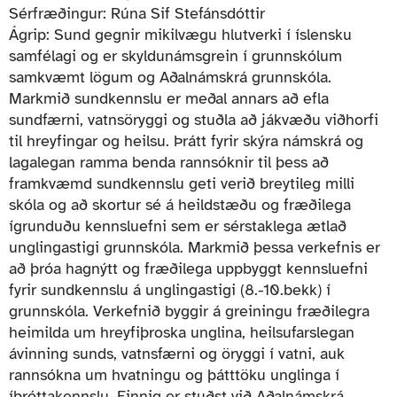
Sérfræðingur: Rúna Sif Stefánsdóttir
Ágrip: Sund gegnir mikilvægu hlutverki í íslensku
samfélagi og er skyldunámsgrein í grunnskólum
samkvæmt lögum og Aðalnámskrá grunnskóla.
Markmið sundkennslu er meðal annars að efla
sundfærni, vatnsöryggi og stuðla að jákvæðu viðhorfi
til hreyfingar og heilsu. Þrátt fyrir skýra námskrá og
lagalegan ramma benda rannsóknir til þess að
framkvæmd sundkennslu geti verið breytileg milli
skóla og að skortur sé á heildstæðu og fræðilega
ígrunduðu kennsluefni sem er sérstaklega ætlað
unglingastigi grunnskóla. Markmið þessa verkefnis er
að þróa hagnýtt og fræðilega uppbyggt kennsluefni
fyrir sundkennslu á unglingastigi (8.-10.bekk) í
grunnskóla. Verkefnið byggir á greiningu fræðilegra
heimilda um hreyfiþroska unglina, heilsufarslegan
ávinning sunds, vatnsfærni og öryggi í vatni, auk
rannsókna um hvatningu og þátttöku unglinga í
íþróttakennslu. Einnig er stuðst við Aðalnámskrá