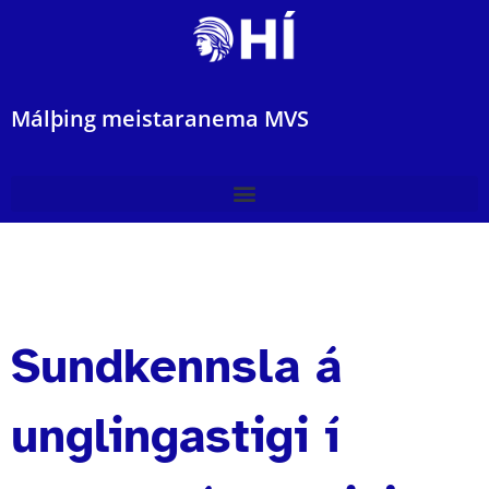
Málþing meistaranema MVS
Sundkennsla á
unglingastigi í