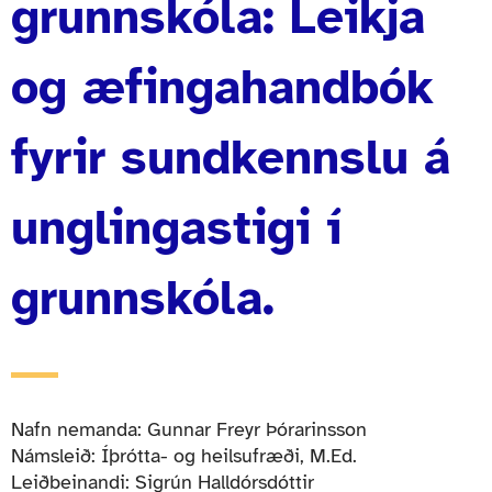
grunnskóla: Leikja
og æfingahandbók
fyrir sundkennslu á
unglingastigi í
grunnskóla.
Nafn nemanda: Gunnar Freyr Þórarinsson
Námsleið: Íþrótta- og heilsufræði, M.Ed.
Leiðbeinandi: Sigrún Halldórsdóttir