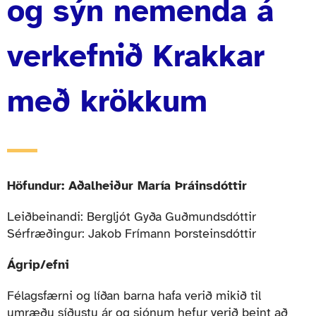
og sýn nemenda á
verkefnið Krakkar
með krökkum
Höfundur: Aðalheiður María Þráinsdóttir
Leiðbeinandi: Bergljót Gyða Guðmundsdóttir
Sérfræðingur: Jakob Frímann Þorsteinsdóttir
Ágrip/efni
Félagsfærni og líðan barna hafa verið mikið til
umræðu síðustu ár og sjónum hefur verið beint að