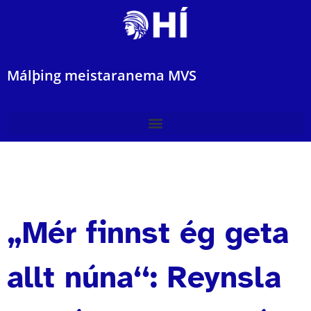
Málþing meistaranema MVS
„Mér finnst ég geta
allt núna‘‘: Reynsla