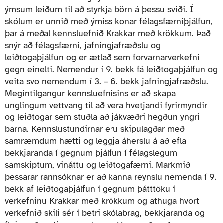
ýmsum leiðum til að styrkja börn á þessu sviði. Í
skólum er unnið með ýmiss konar félagsfærniþjálfun,
þar á meðal kennsluefnið Krakkar með krökkum. Það
snýr að félagsfærni, jafningjafræðslu og
leiðtogaþjálfun og er ætlað sem forvarnarverkefni
gegn einelti. Nemendur í 9. bekk fá leiðtogaþjálfun og
veita svo nemendum í 3. – 6. bekk jafningjafræðslu.
Megintilgangur kennsluefnisins er að skapa
unglingum vettvang til að vera hvetjandi fyrirmyndir
og leiðtogar sem stuðla að jákvæðri hegðun yngri
barna. Kennslustundirnar eru skipulagðar með
samræmdum hætti og leggja áherslu á að efla
bekkjaranda í gegnum þjálfun í félagslegum
samskiptum, vináttu og leiðtogafærni. Markmið
þessarar rannsóknar er að kanna reynslu nemenda í 9.
bekk af leiðtogaþjálfun í gegnum þátttöku í
verkefninu Krakkar með krökkum og athuga hvort
verkefnið skili sér í betri skólabrag, bekkjaranda og