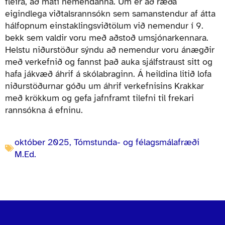
fleira, að mati nemendanna. Um er að ræða
eigindlega viðtalsrannsókn sem samanstendur af átta
hálfopnum einstaklingsviðtölum við nemendur í 9.
bekk sem valdir voru með aðstoð umsjónarkennara.
Helstu niðurstöður sýndu að nemendur voru ánægðir
með verkefnið og fannst það auka sjálfstraust sitt og
hafa jákvæð áhrif á skólabraginn. Á heildina litið lofa
niðurstöðurnar góðu um áhrif verkefnisins Krakkar
með krökkum og gefa jafnframt tilefni til frekari
rannsókna á efninu.
október 2025
,
Tómstunda- og félagsmálafræði
M.Ed.